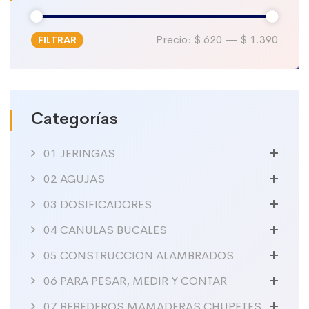
Precio:
$ 620
—
$ 1.390
FILTRAR
Precio
Precio
mínimo
máximo
Categorías
01 JERINGAS
02 AGUJAS
03 DOSIFICADORES
04 CANULAS BUCALES
05 CONSTRUCCION ALAMBRADOS
06 PARA PESAR, MEDIR Y CONTAR
07 BEBEDEROS MAMADERAS CHUPETES