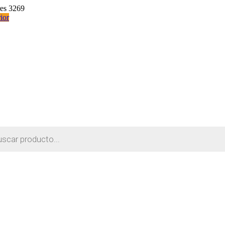
res 3269
ior