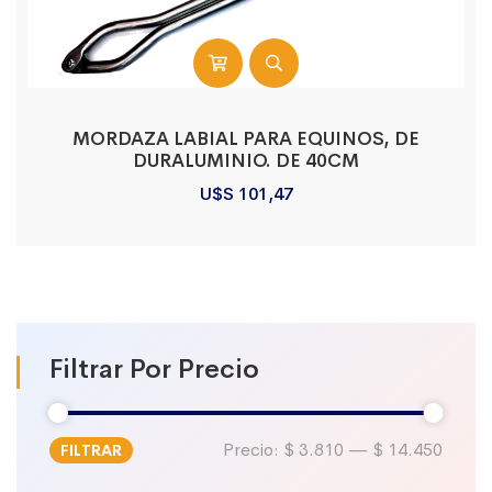
MORDAZA LABIAL PARA EQUINOS, DE
DURALUMINIO. DE 40CM
U$S
101,47
Filtrar Por Precio
Precio:
$ 3.810
—
$ 14.450
FILTRAR
Precio
Precio
mínimo
máximo