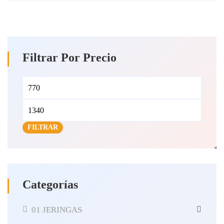
Filtrar Por Precio
Precio
Precio
mínimo
máximo
FILTRAR
Categorías
01 JERINGAS