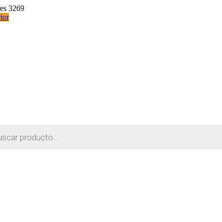
res 3269
ior