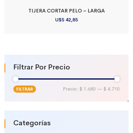
TIJERA CORTAR PELO – LARGA
U$S
42,85
Filtrar Por Precio
Precio:
$ 1.680
—
$ 4.710
FILTRAR
Precio
Precio
mínimo
máximo
Categorías