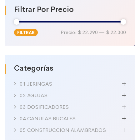
Filtrar Por Precio
Precio:
$ 22.290
—
$ 22.300
FILTRAR
Precio
Precio
mínimo
máximo
Categorías
01 JERINGAS
02 AGUJAS
03 DOSIFICADORES
04 CANULAS BUCALES
05 CONSTRUCCION ALAMBRADOS