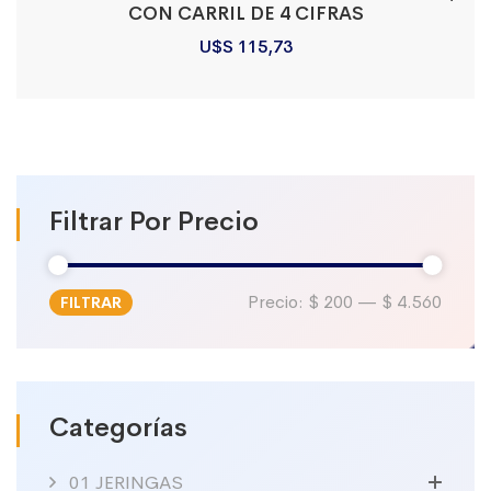
CON CARRIL DE 4 CIFRAS
U$S
115,73
Filtrar Por Precio
Precio:
$ 200
—
$ 4.560
FILTRAR
Precio
Precio
mínimo
máximo
Categorías
01 JERINGAS