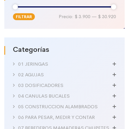
Precio:
$ 3.900
—
$ 30.920
FILTRAR
Precio
Precio
mínimo
máximo
Categorías
01 JERINGAS
02 AGUJAS
03 DOSIFICADORES
04 CANULAS BUCALES
05 CONSTRUCCION ALAMBRADOS
06 PARA PESAR, MEDIR Y CONTAR
07 BEBEDEROS MAMADERAS CHUPETES