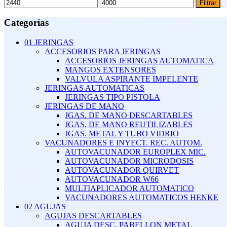
Precio
Precio
Filtrar
mínimo
máximo
Categorías
01 JERINGAS
ACCESORIOS PARA JERINGAS
ACCESORIOS JERINGAS AUTOMATICA
MANGOS EXTENSORES
VALVULA ASPIRANTE IMPELENTE
JERINGAS AUTOMATICAS
JERINGAS TIPO PISTOLA
JERINGAS DE MANO
JGAS. DE MANO DESCARTABLES
JGAS. DE MANO REUTILIZABLES
JGAS. METAL Y TUBO VIDRIO
VACUNADORES E INYECT. REC. AUTOM.
AUTOVACUNADOR EUROPLEX MIC.
AUTOVACUNADOR MICRODOSIS
AUTOVACUNADOR QUIRVET
AUTOVACUNADOR W66
MULTIAPLICADOR AUTOMATICO
VACUNADORES AUTOMATICOS HENKE
02 AGUJAS
AGUJAS DESCARTABLES
AGUJA DESC. PABELLON METAL