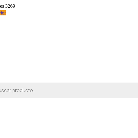
res 3269
ior