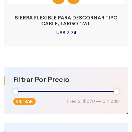
SIERRA FLEXIBLE PARA DESCORNAR TIPO
CABLE, LARGO 1MT.
U$S
7,74
Filtrar Por Precio
Precio:
$ 370
—
$ 1.380
FILTRAR
Precio
Precio
mínimo
máximo