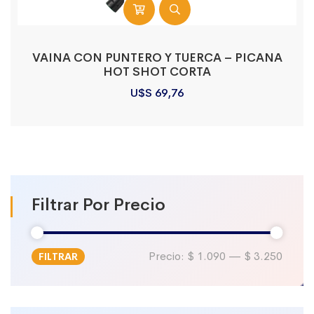
VAINA CON PUNTERO Y TUERCA – PICANA
HOT SHOT CORTA
U$S
69,76
Filtrar Por Precio
Precio:
$ 1.090
—
$ 3.250
FILTRAR
Precio
Precio
mínimo
máximo