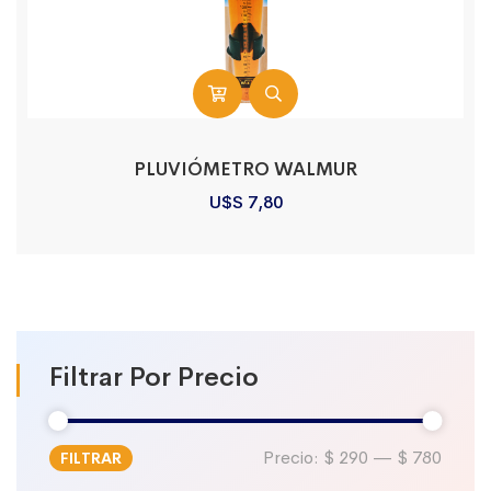
PLUVIÓMETRO WALMUR
U$S
7,80
Filtrar Por Precio
Precio:
$ 290
—
$ 780
FILTRAR
Precio
Precio
mínimo
máximo