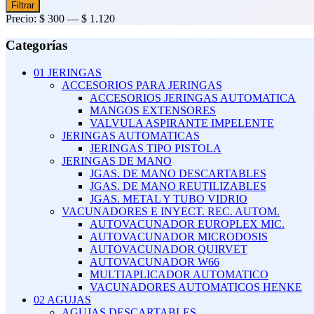
Precio
Precio
Filtrar
mínimo
máximo
Precio:
$ 300
—
$ 1.120
Categorías
01 JERINGAS
ACCESORIOS PARA JERINGAS
ACCESORIOS JERINGAS AUTOMATICA
MANGOS EXTENSORES
VALVULA ASPIRANTE IMPELENTE
JERINGAS AUTOMATICAS
JERINGAS TIPO PISTOLA
JERINGAS DE MANO
JGAS. DE MANO DESCARTABLES
JGAS. DE MANO REUTILIZABLES
JGAS. METAL Y TUBO VIDRIO
VACUNADORES E INYECT. REC. AUTOM.
AUTOVACUNADOR EUROPLEX MIC.
AUTOVACUNADOR MICRODOSIS
AUTOVACUNADOR QUIRVET
AUTOVACUNADOR W66
MULTIAPLICADOR AUTOMATICO
VACUNADORES AUTOMATICOS HENKE
02 AGUJAS
AGUJAS DESCARTABLES