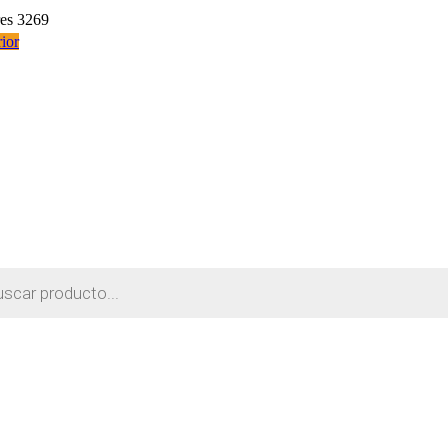
res 3269
ior