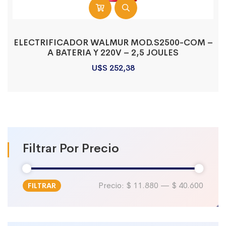
ELECTRIFICADOR WALMUR MOD.S2500-COM –
A BATERIA Y 220V – 2,5 JOULES
U$S
252,38
Filtrar Por Precio
Precio:
$ 11.880
—
$ 40.600
FILTRAR
Precio
Precio
mínimo
máximo