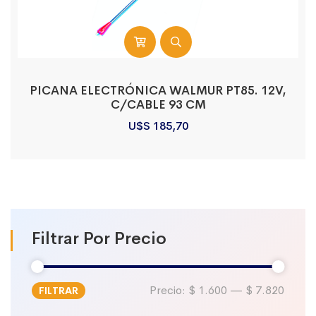
PICANA ELECTRÓNICA WALMUR PT85. 12V,
C/CABLE 93 CM
U$S
185,70
Filtrar Por Precio
Precio:
$ 1.600
—
$ 7.820
FILTRAR
Precio
Precio
mínimo
máximo