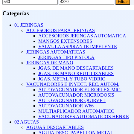
Precio
Precio
Filtrar
mínimo
máximo
Categorías
01 JERINGAS
ACCESORIOS PARA JERINGAS
ACCESORIOS JERINGAS AUTOMATICA
MANGOS EXTENSORES
VALVULA ASPIRANTE IMPELENTE
JERINGAS AUTOMATICAS
JERINGAS TIPO PISTOLA
JERINGAS DE MANO
JGAS. DE MANO DESCARTABLES
JGAS. DE MANO REUTILIZABLES
JGAS. METAL Y TUBO VIDRIO
VACUNADORES E INYECT. REC. AUTOM.
AUTOVACUNADOR EUROPLEX MIC.
AUTOVACUNADOR MICRODOSIS
AUTOVACUNADOR QUIRVET
AUTOVACUNADOR W66
MULTIAPLICADOR AUTOMATICO
VACUNADORES AUTOMATICOS HENKE
02 AGUJAS
AGUJAS DESCARTABLES
AGUJA DESC. PABELLON METAL