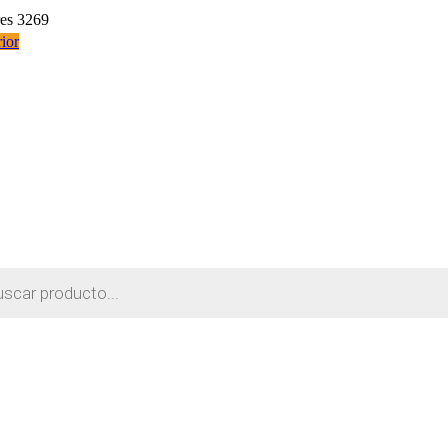
res 3269
ior