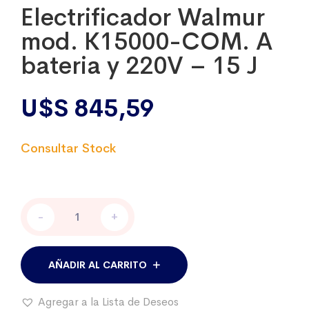
Electrificador Walmur
mod. K15000-COM. A
bateria y 220V – 15 J
U$S
845,59
Electrificador
-
+
Walmur
mod.
K15000-
COM.
AÑADIR AL CARRITO
A
bateria
Agregar a la Lista de Deseos
y