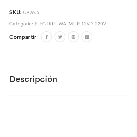
220V
-
SKU:
C926.6
15
Categoría:
ELECTRIF. WALMUR 12V Y 220V
J
cantidad
Compartir:
Descripción