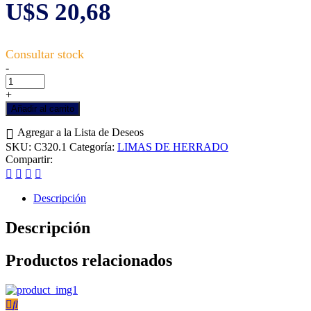
U$S
20,68
Lima
-
de
herrador,
+
para
Añadir al carrito
cascos,
largo
Agregar a la Lista de Deseos
14
SKU:
C320.1
Categoría:
LIMAS DE HERRADO
",
Compartir:
sin
espiga
cantidad
Descripción
Descripción
Productos relacionados