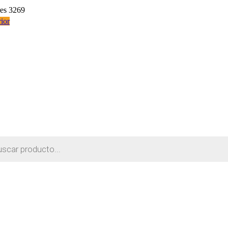
res 3269
ior