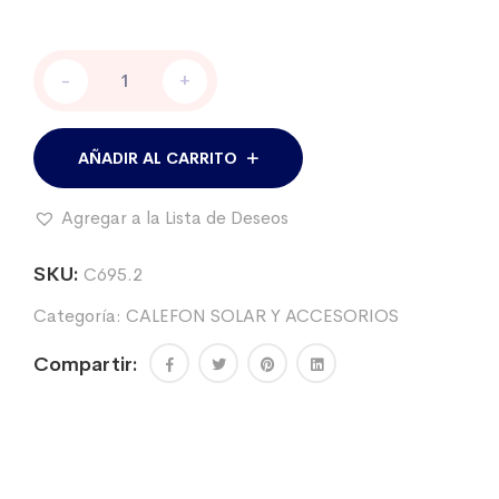
Resistencia
-
+
blindada
1500W
para
calefón
AÑADIR AL CARRITO
solar.
cantidad
Agregar a la Lista de Deseos
SKU:
C695.2
Categoría:
CALEFON SOLAR Y ACCESORIOS
Compartir: