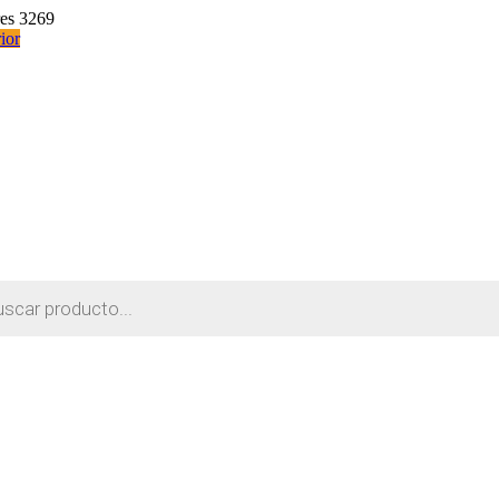
res 3269
ior