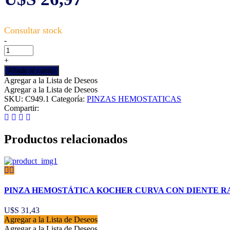
PINZA
-
HEMOSTÁTICA
ROCHESTER
+
CURVA
Añadir al carrito
DENTADA
Agregar a la Lista de Deseos
-
Agregar a la Lista de Deseos
18
SKU:
C949.1
Categoría:
PINZAS HEMOSTATICAS
CM
Compartir:
cantidad
Productos relacionados
PINZA HEMOSTÁTICA KOCHER CURVA CON DIENTE RA
U$S
31,43
Agregar a la Lista de Deseos
Agregar a la Lista de Deseos