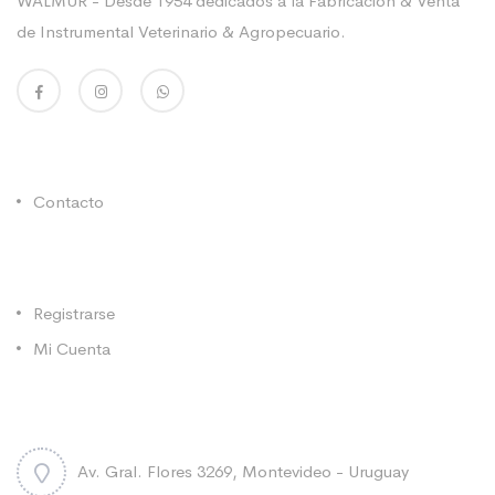
WALMUR - Desde 1954 dedicados a la Fabricación & Venta
de Instrumental Veterinario & Agropecuario.
Enlaces Utiles
Contacto
Categorías
Registrarse
Mi Cuenta
Contacto
Av. Gral. Flores 3269, Montevideo - Uruguay