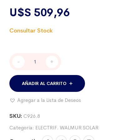
U$S
509,96
Electrificador
-
+
Walmur
mod.
K1200-
SOL
AÑADIR AL CARRITO
Solar
-
Agregar a la Lista de Deseos
1,2
Joules
cantidad
SKU:
C926.8
Categoría:
ELECTRIF. WALMUR SOLAR