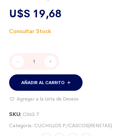
U$S
19,68
Cuchillo
-
+
para
cascos
(reneta),
mango
AÑADIR AL CARRITO
madera,
modelo
Agregar a la Lista de Deseos
Suizo
cantidad
SKU:
C063.7
Categoría:
CUCHILLOS P/CASCOS(RENETAS)