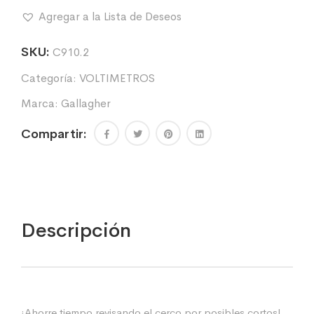
-
Agregar a la Lista de Deseos
GALLAGHER
cantidad
SKU:
C910.2
Categoría:
VOLTIMETROS
Marca:
Gallagher
Compartir:
Descripción
¡Ahorre tiempo revisando el cerco por posibles cortos!