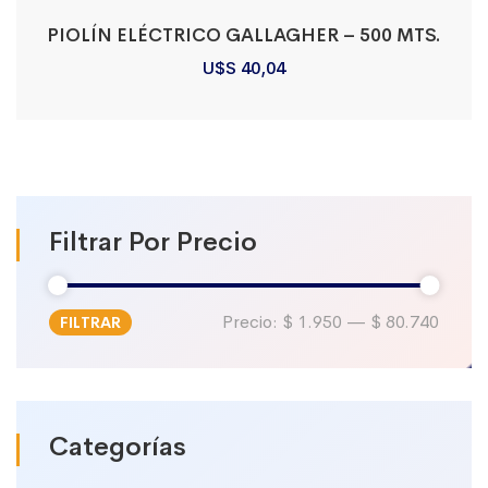
PIOLÍN ELÉCTRICO GALLAGHER – 500 MTS.
U$S
40,04
Filtrar Por Precio
Precio:
$ 1.950
—
$ 80.740
FILTRAR
Precio
Precio
mínimo
máximo
Categorías