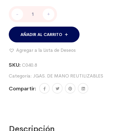
Jeringa
-
+
de
mano
20
ml.,
AÑADIR AL CARRITO
en
acrílico
Agregar a la Lista de Deseos
c/reg.
KRUUSE
cantidad
SKU:
C040.8
Categoría:
JGAS. DE MANO REUTILIZABLES
Compartir:
Descripción