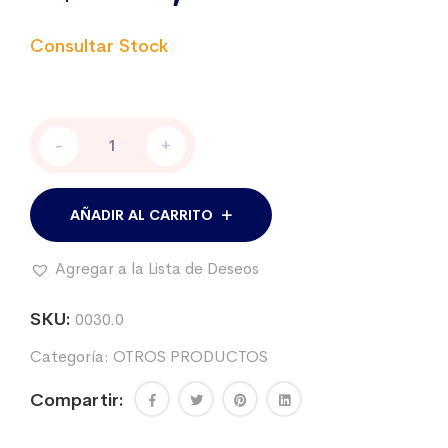
Prensa
-
+
para
la
yugular,
para
AÑADIR AL CARRITO
extraccion
sangre
Agregar a la Lista de Deseos
cantidad
SKU:
0030.0
Categoría:
OTROS PRODUCTOS
Compartir: