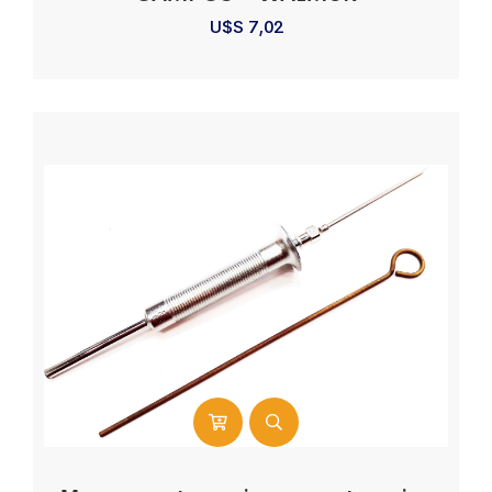
U$S
7,02