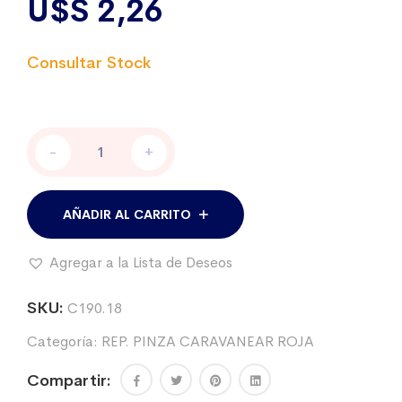
U$S
2,26
Resorte
-
+
de
balancin
-
PINZA
AÑADIR AL CARRITO
CARAVANA
ROJA
Agregar a la Lista de Deseos
cantidad
SKU:
C190.18
Categoría:
REP. PINZA CARAVANEAR ROJA
Compartir: