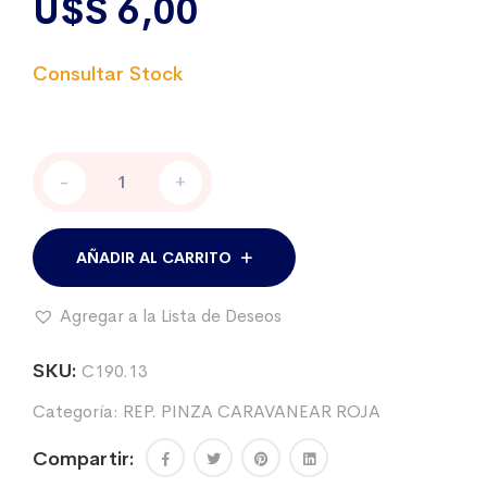
U$S
6,00
Suplemento
-
+
plastico
pinza
caravanear
ROJA
AÑADIR AL CARRITO
cantidad
Agregar a la Lista de Deseos
SKU:
C190.13
Categoría:
REP. PINZA CARAVANEAR ROJA
Compartir: