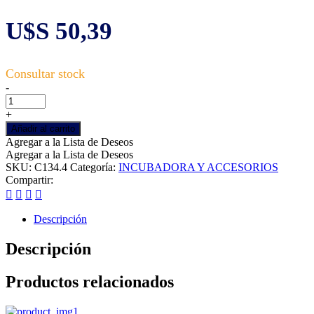
U$S
50,39
Soporte
-
para
huevos
+
pequeños,
Añadir al carrito
para
Agregar a la Lista de Deseos
incubadoras
Agregar a la Lista de Deseos
MILLER
SKU:
C134.4
Categoría:
INCUBADORA Y ACCESORIOS
cantidad
Compartir:
Descripción
Descripción
Productos relacionados