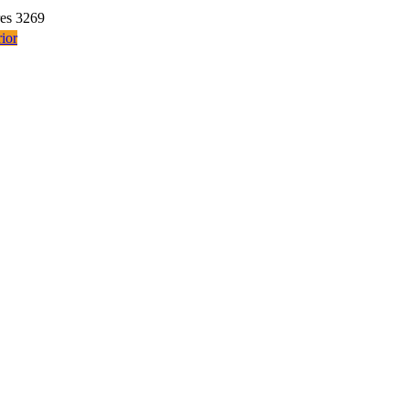
res 3269
ior