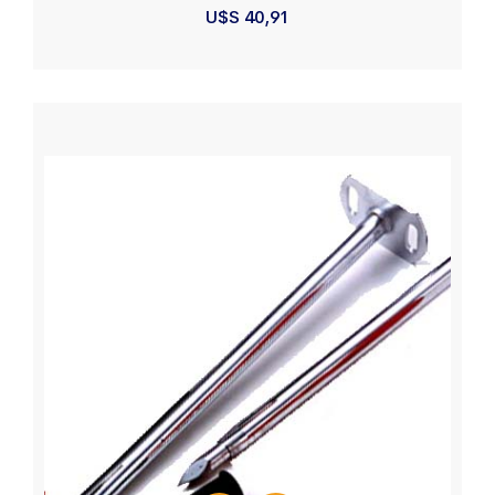
U$S
40,91