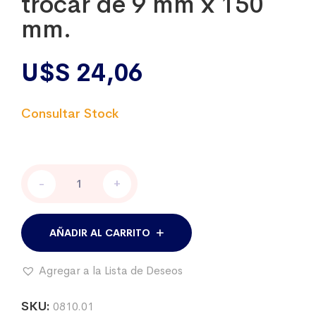
trocar de 9 mm x 150
mm.
U$S
24,06
Vaina
-
+
metálica
para
trocar
de
AÑADIR AL CARRITO
9
mm
Agregar a la Lista de Deseos
x
150
mm.
SKU:
0810.01