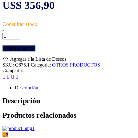
U$S
356,90
Corta
-
colar
a
+
gas,
Añadir al carrito
marca
TOKEN.
Agregar a la Lista de Deseos
para
SKU:
C675.1
Categoría:
OTROS PRODUCTOS
lechones
Compartir:
cantidad
Descripción
Descripción
Productos relacionados