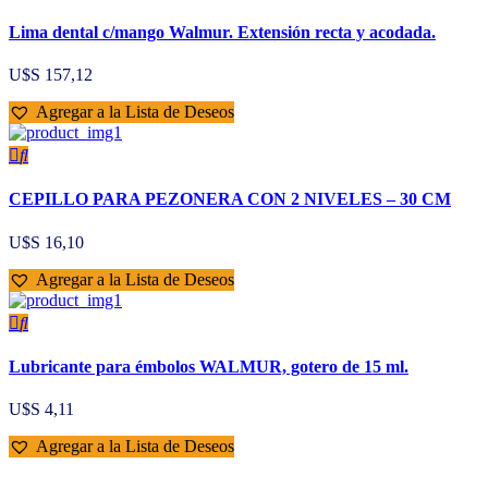
Lima dental c/mango Walmur. Extensión recta y acodada.
U$S
157,12
Agregar a la Lista de Deseos
CEPILLO PARA PEZONERA CON 2 NIVELES – 30 CM
U$S
16,10
Agregar a la Lista de Deseos
Lubricante para émbolos WALMUR, gotero de 15 ml.
U$S
4,11
Agregar a la Lista de Deseos