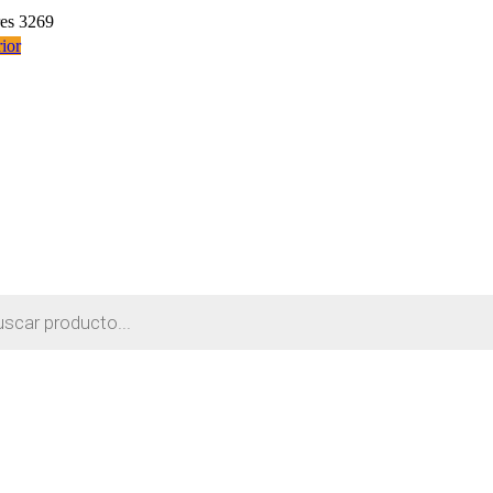
res 3269
ior